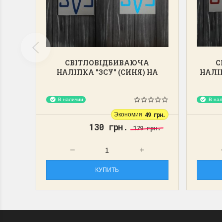
СВІТЛОВІДБИВАЮЧА
С
НАЛІПКА "ЗСУ" (СИНЯ) НА
НАЛІП
АВТО
В наличии
В нал
Экономия
49 грн.
130 грн.
179 грн.
КУПИТЬ