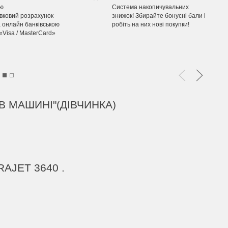
ою
Система накопичувальних
івковий розрахунок
знижок! Збирайте бонусні бали і
 онлайн банківською
робіть на них нові покупки!
«Visa / MasterCard»
В МАШИНІ"(ДІВЧИНКА)
RAJET 3640 .
НАК "70" НА АВТО
ЗНАК НА АВТ
АГНІТНИЙ,ЗЙОМНИЙ
Х ПРИСОСК
ЗЙОМНИЙ