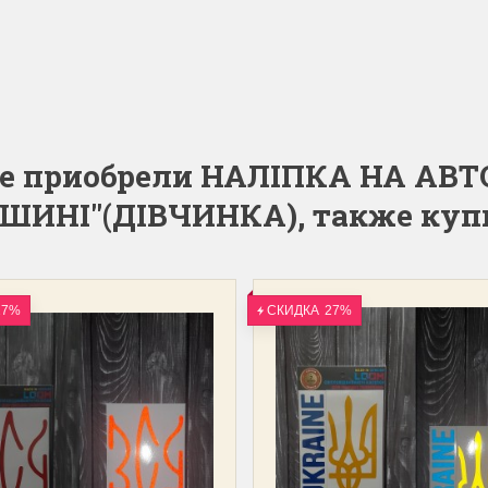
ые приобрели НАЛІПКА НА АВ
ШИНІ"(ДІВЧИНКА), также куп
27%
СКИДКА
27%