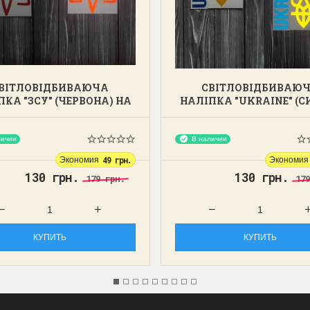
ВІТЛОВІДБИВАЮЧА
СВІТЛОВІДБИВАЮ
КА "ЗСУ" (ЧЕРВОНА) НА
НАЛІПКА "UKRAINE" (С
АВТО
ЖОВТА) НА АВТО
ичии
В наличии
Экономия
49 грн.
Экономия
130 грн.
130 грн.
179 грн.
17
КУПИТЬ
КУПИТЬ