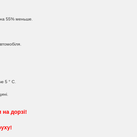
о на 55% меньше.
автомобіля.
е 5 ° C.
щині.
 на дорзі!
уху!