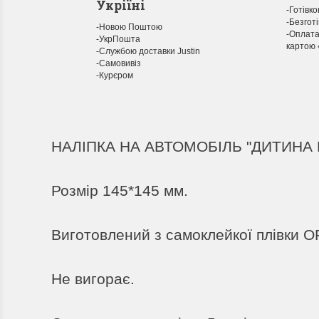
Укріїні
-Готівк
Закони ПДР України стосовно
-Безгот
-Новою Поштою
знаків, надписів і позначень.
-Оплата
-УкрПошта
картою 
-Службою доставки Justin
Крім правил і знаків, в ПДД є ще інформаційні
-Самовивіз
таблички. Якими вони...
-Курєром
ПОДРОБНЕЕ
oleg залуцький
НАЛІПКА НА АВТОМОБІЛЬ "ДИТИНА 
Розмір 145*145 мм.
Виготовлений з самоклейкої плівки O
Не вигорає.
ЗНАК "У" ОБ'ЄМНИЙ НА
З
КРИШУ АВТО НА
М
МАГНІТІ ЗЙОМНИЙ