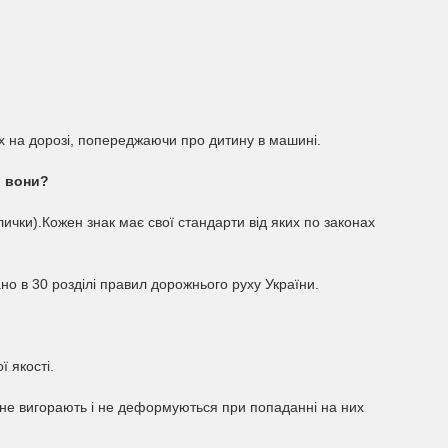
ак просто супер
ак суперовий, з машини не спадає
Знак респект!
Доброго дня, хочу з
слан
можливо комусь стан
супер, побачив у дру
присосках, взяв для 
Євгеній
их на дорозі, попереджаючи про дитину в машині.
о вони?
лички).Кожен знак має свої стандарти від яких по законах
но в 30 розділі правил дорожнього руху України.
ї якості.
 не вигорають і не деформуються при попаданні на них