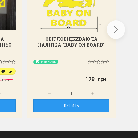
ЧА
СВІТЛОВІДБИВАЮЧА
ИНЬО-
НАЛІПКА "BABY ON BOARD"
НА
(ЖОВТА) НА АВТО
В наличии
В 
49 грн.
179 грн.
9 грн.
КУПИТЬ