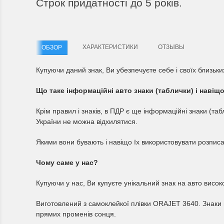
Строк придатності до 5 років.
Зн
Зн
Дякую!!!
Ру
Гарна якість , супер ціна, приємне
обслуговування! Рекомендую!!!
ХАРАКТЕРИСТИКИ
ОТЗЫВЫ
ОБЗОР
Галина Дашкевич
Купуючи даний знак, Ви убезпечуєте себе і своїх близьк
Що таке інформаційні авто знаки (таблички) і навіщ
Крім правил і знаків, в ПДР є ще інформаційні знаки (таб
України не можна відхилятися.
Якими вони бувають і навіщо їх використовувати розписа
Чому саме у нас?
Купуючи у нас, Ви купуєте унікальний знак на авто високо
Виготовлений з самоклейкої плівки ORAJET 3640. Знаки
прямих променів сонця.