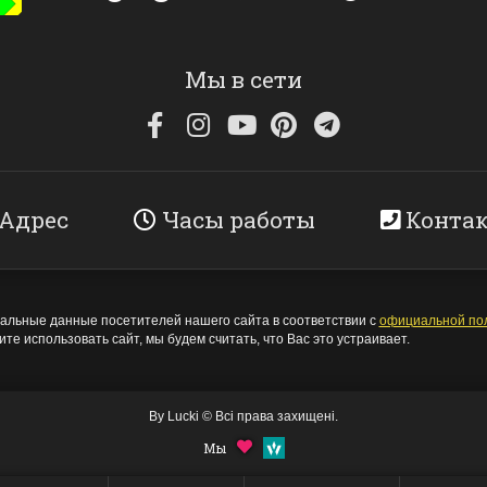
Мы в сети
Адрес
Часы работы
Конта
льные данные посетителей нашего сайта в соответствии с
официальной по
те использовать сайт, мы будем считать, что Вас это устраивает.
By Lucki © Всі права захищені.
НАК "70" НА АВТО
ЗНАК НА АВТ
Мы
АГНІТНИЙ,ЗЙОМНИЙ
Х ПРИСОСК
ЗЙОМНИЙ