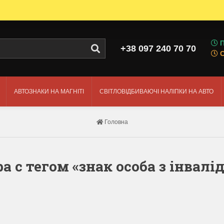
П
+38 097 240 70 70
АВТОЗНАКИ НА МАГНІТІ
СВІТЛОВІДБИВАЮЧІ НАЛІПКИ НА АВТО
Головна
ра с тегом «знак особа з інвалі