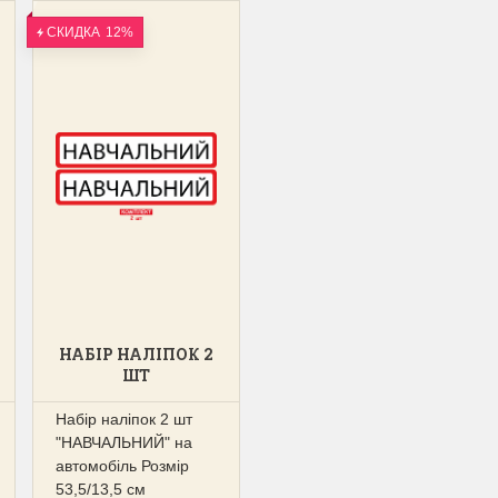
СКИДКА
12%
НАБІР НАЛІПОК 2
ШТ
"НАВЧАЛЬНИЙ"
НА АВТОМОБІЛЬ
Набір наліпок 2 шт
53,5/13,5СМ
"НАВЧАЛЬНИЙ" на
автомобіль Розмір
53,5/13,5 см