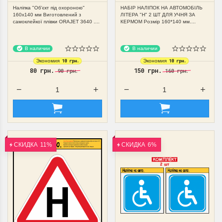
Наліпка "Об'єкт під охороною"
НАБІР НАЛІПОК НА АВТОМОБІЛЬ
160х140 мм Виготовлений з
ЛІТЕРА "Н" 2 ШТ ДЛЯ УЧНЯ ЗА
самоклейкої плівки ORAJET 3640 ....
КЕРМОМ Розмір 160*140 мм....
В наличии
В наличии
10 грн.
10 грн.
Экономия
Экономия
80 грн.
150 грн.
90 грн.
160 грн.
СКИДКА
11%
СКИДКА
6%