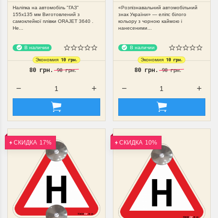
Наліпка на автомобіль "ГАЗ"
«Розпізнавальний автомобільний
155х135 мм Виготовлений з
знак України» — еліпс білого
самоклейкої плівки ORAJET 3640 .
кольору з чорною каймою і
Не...
нанесеними...
В наличии
В наличии
10 грн.
10 грн.
Экономия
Экономия
80 грн.
80 грн.
90 грн.
90 грн.
СКИДКА
17%
СКИДКА
10%