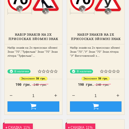
НАБІР ЗНАКІВ НА 2Х
НАБІР ЗНАКІВ НА 2Х
ПРИСОСКАХ ЗЙОМНІ ЗНАК
ПРИСОСКАХ ЗЙОМНІ ЗНАК
"70","ТУФЕЛЬКА"
"70","У"
Набір знаків на 2х присосках зйомні
Набір знаків на 2х присосках зйомні
Знак "70","Туфелька" Знак "70" Знак
Знак "70","У" Знак "70" Знак літера
літера "Туфелька"...
"У" Виготовлений з...
В наличии
В наличии
50 грн.
50 грн.
Экономия
Экономия
190 грн.
190 грн.
240 грн.
240 грн.
СКИДКА
11%
СКИДКА
11%