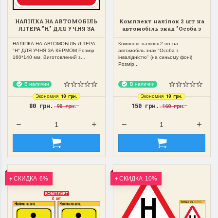
НАЛІПКА НА АВТОМОБІЛЬ
Комплект наліпок 2 шт на
ЛІТЕРА "Н" ДЛЯ УЧНЯ ЗА
автомобіль знак "Особа з
КЕРМОМ
інвалідністю" (на
синьому фоні)
НАЛІПКА НА АВТОМОБІЛЬ ЛІТЕРА
Комплект наліпок 2 шт на
"Н" ДЛЯ УЧНЯ ЗА КЕРМОМ Розмір
автомобіль знак "Особа з
160*140 мм. Виготовлений з...
інвалідністю" (на синьому фоні)
Розмір...
В наличии
В наличии
10 грн.
10 грн.
Экономия
Экономия
80 грн.
150 грн.
90 грн.
160 грн.
СКИДКА
6%
СКИДКА
10%