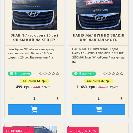
ЗНАК "Н" (сторона 20 см)
НАБІР МАГНІТНИХ ЗНАКІВ
ОБ'ЄМНИЙ НА КРИШУ
ДЛЯ НАВЧАЛЬНОГО
АВТО НА МАГНІТІ
АВТОМОБІЛЯ 5 ШТ ЗЙОМНІ
ЗЙОМНИЙ
Знак буква "Н" об'ємна на кришу
НАБІР МАГНІТНИХ ЗНАКІВ ДЛЯ
авто на магніті. Висота 18,5см.
НАВЧАЛЬНОГО АВТОМОБІЛЯ 5 ШТ
Ширина 20 см. Виготовлений з...
ЗЙОМНІ Знак "Н" об'ємний на кришу
на...
В наличии
В наличии
51 грн.
37 грн.
Экономия
Экономия
499 грн.
1 463 грн.
550 грн.
1 500 грн.
СКИДКА
11%
СКИДКА
13%