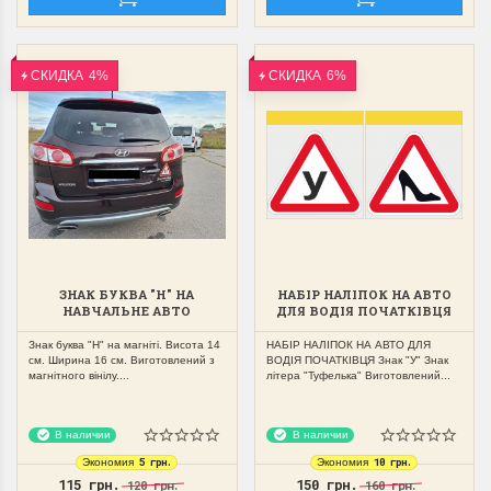
СКИДКА
4%
СКИДКА
6%
ЗНАК БУКВА "Н" НА
НАБІР НАЛІПОК НА АВТО
НАВЧАЛЬНЕ АВТО
ДЛЯ ВОДІЯ ПОЧАТКІВЦЯ
МАГНІТНИЙ,ЗЙОМНИЙ
ЗНАК "У","ТУФЕЛЬКА"
Знак буква "Н" на магніті. Висота 14
НАБІР НАЛІПОК НА АВТО ДЛЯ
см. Ширина 16 см. Виготовлений з
ВОДІЯ ПОЧАТКІВЦЯ Знак "У" Знак
магнітного вінілу....
літера "Туфелька" Виготовлений...
В наличии
В наличии
5 грн.
10 грн.
Экономия
Экономия
115 грн.
150 грн.
120 грн.
160 грн.