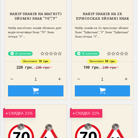
НАБІР ЗНАКІВ НА МАГНІТІ
НАБІР ЗНАКІВ НА 2Х
ЗЙОМНІ ЗНАК "70","У"
ПРИСОСКАХ ЗЙОМНІ ЗНАК
"У","ТУФЕЛЬКА"
Набір магнітних знаків зйомних для
Набір знаків на 2х присосках зйомні
водія початківця Знак "70" Знак
Знак "Туфелька","У" Знак "Туфелька"
літера "У"...
Знак літера "У"...
В наличии
В наличии
10 грн.
50 грн.
Экономия
Экономия
220 грн.
190 грн.
230 грн.
240 грн.
СКИДКА
21%
СКИДКА
21%