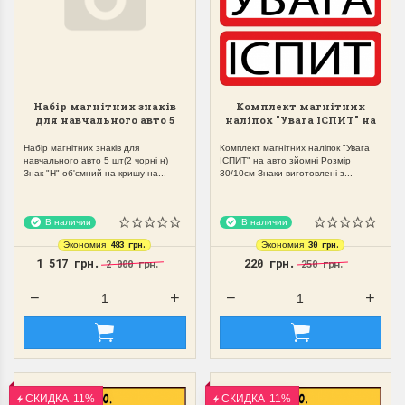
Набір магнітних знаків
Комплект магнітних
для навчального авто 5
наліпок "Увага ІСПИТ" на
шт(2 чорні н)
авто зйомні
Набір магнітних знаків для
Комплект магнітних наліпок "Увага
навчального авто 5 шт(2 чорні н)
ІСПИТ" на авто зйомні Розмір
Знак "Н" об'ємний на кришу на...
30/10см Знаки виготовлені з...
В наличии
В наличии
483 грн.
30 грн.
Экономия
Экономия
1 517 грн.
220 грн.
2 000 грн.
250 грн.
СКИДКА
11%
СКИДКА
11%