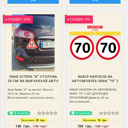
СКИДКА
15%
СКИДКА
6%
ЗНАК ЛІТЕРА "Н" СТОРОНА
НАБІР НАЛІПОК НА
20 СМ НА НАВЧАЛЬНЕ АВТО
АВТОМОБІЛЬ ЗНАК "70" 2
МАГНІТНИЙ,ЗЙОМНИЙ
ШТ ДЛЯ ВОДІЯ
ПОЧАТКІВЦЯ
Знак буква "Н" на магніті. Висота
НАБІР НАЛІПОК НА АВТОМОБІЛЬ
18.5 см. Ширина 20 см.
ЗНАК "70" 2 ШТ ДЛЯ ВОДІЯ
Виготовлений з магнітного вінілу....
ПОЧАТКІВЦЯ Діаметр 16 см.
Виготовлений...
В наличии
В наличии
25 грн.
10 грн.
Экономия
Экономия
145 грн.
150 грн.
170 грн.
160 грн.