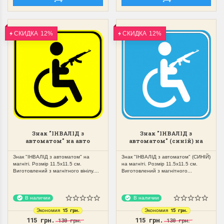
ЗНАК "У"
ЗНАК "70"
ОБ'ЄМНИЙ НА
АВТО
СКИДКА
12%
СКИДКА
12%
КРИШУ АВТО НА
МАГНІТН
МАГНІТІ
Знак просто 
ЗЙОМНИЙ
Знак суперовий,
не спадає
Руслан
Дякую!!!
Гарна якість , супер ціна,
приємне обслуговування!
Рекомендую!!!
Галина Дашкевич
Знак "ІНВАЛІД з
Знак "ІНВАЛІД з
автоматом" на авто
автоматом" (синій) на
магнітний,зйомний
авто магнітний,зйомний
Знак "ІНВАЛІД з автоматом" на
Знак "ІНВАЛІД з автоматом" (СИНІЙ)
магніті. Розмір 11.5х11.5 см.
на магніті. Розмір 11.5х11.5 см.
Виготовлений з магнітного вінілу....
Виготовлений з магнітного...
В наличии
В наличии
15 грн.
15 грн.
Экономия
Экономия
115 грн.
115 грн.
130 грн.
130 грн.