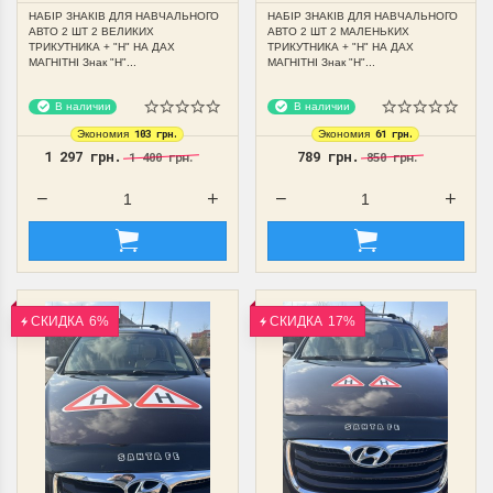
"Н" НА ДАХ МАГНІТНІ
ТРИКУТНИКА + "Н" НА ДАХ
НАБІР ЗНАКІВ ДЛЯ НАВЧАЛЬНОГО
НАБІР ЗНАКІВ ДЛЯ НАВЧАЛЬНОГО
МАГНІТНІ
АВТО 2 ШТ 2 ВЕЛИКИХ
АВТО 2 ШТ 2 МАЛЕНЬКИХ
ТРИКУТНИКА + "Н" НА ДАХ
ТРИКУТНИКА + "Н" НА ДАХ
МАГНІТНІ Знак "Н"...
МАГНІТНІ Знак "Н"...
В наличии
В наличии
103 грн.
61 грн.
Экономия
Экономия
1 297 грн.
789 грн.
1 400 грн.
850 грн.
СКИДКА
6%
СКИДКА
17%