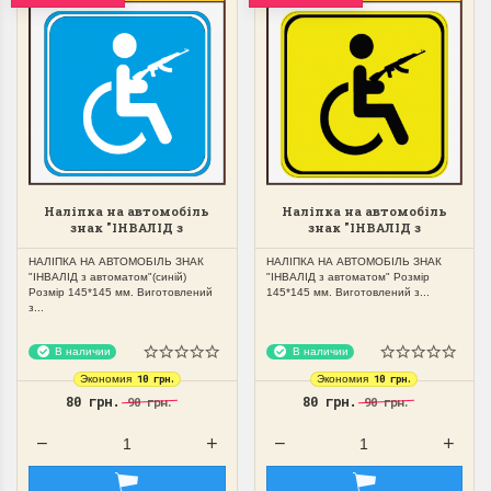
Закони ПДР України
стосовно знаків,
надписів і позначень.
Крім правил і знаків, в ПДД є ще
інформаційні таблички. Якими
вони...
Наліпка на автомобіль
Наліпка на автомобіль
знак "ІНВАЛІД з
знак "ІНВАЛІД з
ПОДРОБНЕЕ
автоматом" (синій)
автоматом"
НАЛІПКА НА АВТОМОБІЛЬ ЗНАК
НАЛІПКА НА АВТОМОБІЛЬ ЗНАК
"ІНВАЛІД з автоматом"(синій)
"ІНВАЛІД з автоматом" Розмір
oleg залуцький
Розмір 145*145 мм. Виготовлений
145*145 мм. Виготовлений з...
з...
В наличии
В наличии
10 грн.
10 грн.
Экономия
Экономия
80 грн.
80 грн.
90 грн.
90 грн.