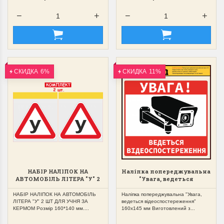
СКИДКА
6%
СКИДКА
11%
НАБІР НАЛІПОК НА
Наліпка попереджувальна
АВТОМОБІЛЬ ЛІТЕРА "У" 2
"Увага, ведеться
ШТ ДЛЯ УЧНЯ ЗА КЕРМОМ
відеоспостереження"
160х145 мм
НАБІР НАЛІПОК НА АВТОМОБІЛЬ
Наліпка попереджувальна "Увага,
ЛІТЕРА "У" 2 ШТ ДЛЯ УЧНЯ ЗА
ведеться відеоспостереження"
КЕРМОМ Розмір 160*140 мм....
160х145 мм Виготовлений з...