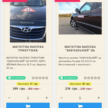
МАГНІТНА НАЛІПКА
МАГНІТНА НАЛІПКА
ТРИКУТНИК
"НАВЧАЛЬНИЙ" НА
"НАВЧАЛЬНИЙ" НА КАПОТ
АВТОМОБІЛЬ 53,5/13,5СМ
АВТО ЗЙОМНА
МАГНІТНА НАЛІПКА ТРИКУТНИК
Магнітна наліпка "НАВЧАЛЬНИЙ" на
"НАВЧАЛЬНИЙ" НА КАПОТ АВТО
автомобіль Розмір 53,5/13,5 см
ЗЙОМНА Висота 35.5 см. Ширина
Виготовлений з магнітного...
40 см....
В наличии
В наличии
51 грн.
30 грн.
Экономия
Экономия
399 грн.
210 грн.
450 грн.
240 грн.