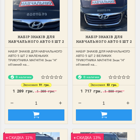
НАБІР ЗНАКІВ ДЛЯ
НАБІР ЗНАКІВ ДЛЯ
НАВЧАЛЬНОГО АВТО 5 ШТ 2
НАВЧАЛЬНОГО АВТО 5 ШТ 2
МАЛЕНЬКИХ ТРИКУТНИКА
ВЕЛИКИХ ТРИКУТНИКА
МАГНІТНІ
МАГНІТНІ
НАБІР ЗНАКІВ ДЛЯ НАВЧАЛЬНОГО
НАБІР ЗНАКІВ ДЛЯ НАВЧАЛЬНОГО
АВТО 5 ШТ 2 МАЛЕНЬКИХ
АВТО 5 ШТ 2 ВЕЛИКИХ
ТРИКУТНИКА МАГНІТНІ Знак "Н"
ТРИКУТНИКА МАГНІТНІ Знак "Н"
об'ємний на...
об'ємний на...
В наличии
В наличии
91 грн.
83 грн.
Экономия
Экономия
1 209 грн.
1 717 грн.
1 300 грн.
1 800 грн.
СКИДКА
11%
СКИДКА
13%