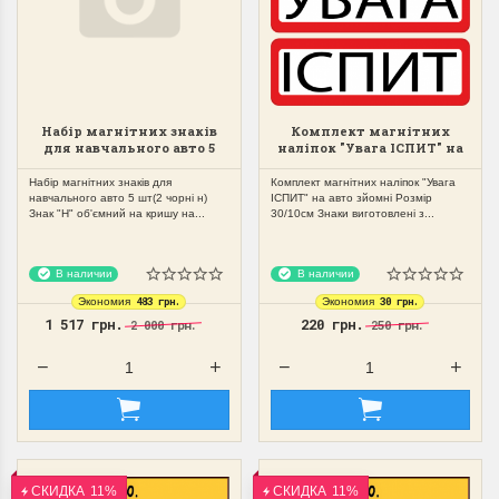
Набір магнітних знаків
Комплект магнітних
для навчального авто 5
наліпок "Увага ІСПИТ" на
шт(2 чорні н)
авто зйомні
Набір магнітних знаків для
Комплект магнітних наліпок "Увага
навчального авто 5 шт(2 чорні н)
ІСПИТ" на авто зйомні Розмір
Знак "Н" об'ємний на кришу на...
30/10см Знаки виготовлені з...
В наличии
В наличии
483 грн.
30 грн.
Экономия
Экономия
1 517 грн.
220 грн.
2 000 грн.
250 грн.
СКИДКА
11%
СКИДКА
11%