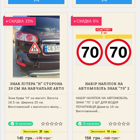
СКИДКА
15%
СКИДКА
6%
ЗНАК ЛІТЕРА "Н" СТОРОНА
НАБІР НАЛІПОК НА
20 СМ НА НАВЧАЛЬНЕ АВТО
АВТОМОБІЛЬ ЗНАК "70" 2
МАГНІТНИЙ,ЗЙОМНИЙ
ШТ ДЛЯ ВОДІЯ
ПОЧАТКІВЦЯ
Знак буква "Н" на магніті. Висота
НАБІР НАЛІПОК НА АВТОМОБІЛЬ
18.5 см. Ширина 20 см.
ЗНАК "70" 2 ШТ ДЛЯ ВОДІЯ
Виготовлений з магнітного вінілу....
ПОЧАТКІВЦЯ Діаметр 16 см.
Виготовлений...
В наличии
В наличии
25 грн.
10 грн.
Экономия
Экономия
145 грн.
150 грн.
170 грн.
160 грн.