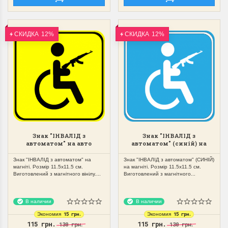
ЗНАК "У"
ЗНАК "70"
ОБ'ЄМНИЙ НА
АВТО
СКИДКА
12%
СКИДКА
12%
КРИШУ АВТО НА
МАГНІТН
МАГНІТІ
Знак просто 
ЗЙОМНИЙ
Знак суперовий,
не спадає
Руслан
Дякую!!!
Гарна якість , супер ціна,
приємне обслуговування!
Рекомендую!!!
Галина Дашкевич
Знак "ІНВАЛІД з
Знак "ІНВАЛІД з
автоматом" на авто
автоматом" (синій) на
магнітний,зйомний
авто магнітний,зйомний
Знак "ІНВАЛІД з автоматом" на
Знак "ІНВАЛІД з автоматом" (СИНІЙ)
магніті. Розмір 11.5х11.5 см.
на магніті. Розмір 11.5х11.5 см.
Виготовлений з магнітного вінілу....
Виготовлений з магнітного...
В наличии
В наличии
15 грн.
15 грн.
Экономия
Экономия
115 грн.
115 грн.
130 грн.
130 грн.