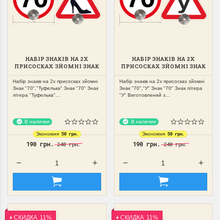
НАБІР ЗНАКІВ НА 2Х
НАБІР ЗНАКІВ НА 2Х
ПРИСОСКАХ ЗЙОМНІ ЗНАК
ПРИСОСКАХ ЗЙОМНІ ЗНАК
"70","ТУФЕЛЬКА"
"70","У"
Набір знаків на 2х присосках зйомні
Набір знаків на 2х присосках зйомні
Знак "70","Туфелька" Знак "70" Знак
Знак "70","У" Знак "70" Знак літера
літера "Туфелька"...
"У" Виготовлений з...
В наличии
В наличии
50 грн.
50 грн.
Экономия
Экономия
190 грн.
190 грн.
240 грн.
240 грн.
СКИДКА
11%
СКИДКА
11%