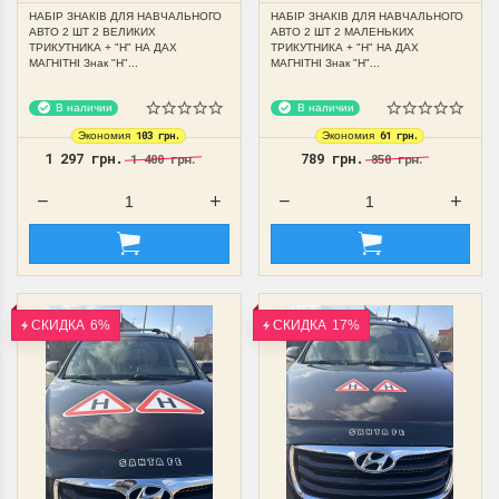
"Н" НА ДАХ МАГНІТНІ
ТРИКУТНИКА + "Н" НА ДАХ
НАБІР ЗНАКІВ ДЛЯ НАВЧАЛЬНОГО
НАБІР ЗНАКІВ ДЛЯ НАВЧАЛЬНОГО
МАГНІТНІ
АВТО 2 ШТ 2 ВЕЛИКИХ
АВТО 2 ШТ 2 МАЛЕНЬКИХ
ТРИКУТНИКА + "Н" НА ДАХ
ТРИКУТНИКА + "Н" НА ДАХ
МАГНІТНІ Знак "Н"...
МАГНІТНІ Знак "Н"...
В наличии
В наличии
103 грн.
61 грн.
Экономия
Экономия
1 297 грн.
789 грн.
1 400 грн.
850 грн.
СКИДКА
6%
СКИДКА
17%