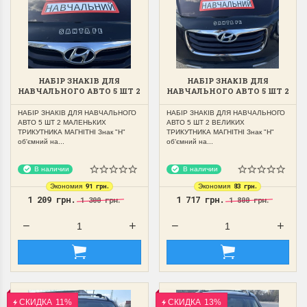
НАБІР ЗНАКІВ ДЛЯ
НАБІР ЗНАКІВ ДЛЯ
НАВЧАЛЬНОГО АВТО 5 ШТ 2
НАВЧАЛЬНОГО АВТО 5 ШТ 2
МАЛЕНЬКИХ ТРИКУТНИКА
ВЕЛИКИХ ТРИКУТНИКА
МАГНІТНІ
МАГНІТНІ
НАБІР ЗНАКІВ ДЛЯ НАВЧАЛЬНОГО
НАБІР ЗНАКІВ ДЛЯ НАВЧАЛЬНОГО
АВТО 5 ШТ 2 МАЛЕНЬКИХ
АВТО 5 ШТ 2 ВЕЛИКИХ
ТРИКУТНИКА МАГНІТНІ Знак "Н"
ТРИКУТНИКА МАГНІТНІ Знак "Н"
об'ємний на...
об'ємний на...
В наличии
В наличии
91 грн.
83 грн.
Экономия
Экономия
1 209 грн.
1 717 грн.
1 300 грн.
1 800 грн.
СКИДКА
11%
СКИДКА
13%