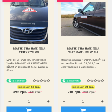
МАГНІТНА НАЛІПКА
МАГНІТНА НАЛІПКА
ТРИКУТНИК
"НАВЧАЛЬНИЙ" НА
"НАВЧАЛЬНИЙ" НА КАПОТ
АВТОМОБІЛЬ 53,5/13,5СМ
АВТО ЗЙОМНА
МАГНІТНА НАЛІПКА ТРИКУТНИК
Магнітна наліпка "НАВЧАЛЬНИЙ" на
"НАВЧАЛЬНИЙ" НА КАПОТ АВТО
автомобіль Розмір 53,5/13,5 см
ЗЙОМНА Висота 35.5 см. Ширина
Виготовлений з магнітного...
40 см....
В наличии
В наличии
51 грн.
30 грн.
Экономия
Экономия
399 грн.
210 грн.
450 грн.
240 грн.