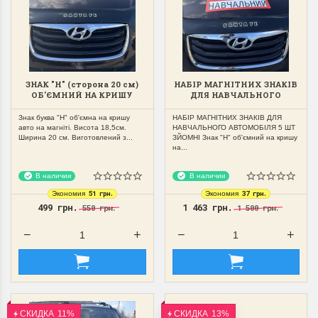
ЗНАК "Н" (сторона 20 см)
НАБІР МАГНІТНИХ ЗНАКІВ
ОБ'ЄМНИЙ НА КРИШУ
ДЛЯ НАВЧАЛЬНОГО
АВТО НА МАГНІТІ
АВТОМОБІЛЯ 5 ШТ ЗЙОМНІ
ЗЙОМНИЙ
Знак буква "Н" об'ємна на кришу
НАБІР МАГНІТНИХ ЗНАКІВ ДЛЯ
авто на магніті. Висота 18,5см.
НАВЧАЛЬНОГО АВТОМОБІЛЯ 5 ШТ
Ширина 20 см. Виготовлений з...
ЗЙОМНІ Знак "Н" об'ємний на кришу
на...
В наличии
В наличии
51 грн.
37 грн.
Экономия
Экономия
499 грн.
1 463 грн.
550 грн.
1 500 грн.
СКИДКА
11%
СКИДКА
13%