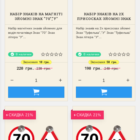
НАБІР ЗНАКІВ НА МАГНІТІ
НАБІР ЗНАКІВ НА 2Х
ЗЙОМНІ ЗНАК "70","У"
ПРИСОСКАХ ЗЙОМНІ ЗНАК
"У","ТУФЕЛЬКА"
Набір магнітних знаків зйомних для
Набір знаків на 2х присосках зйомні
водія початківця Знак "70" Знак
Знак "Туфелька","У" Знак "Туфелька"
літера "У"...
Знак літера "У"...
В наличии
В наличии
10 грн.
50 грн.
Экономия
Экономия
220 грн.
190 грн.
230 грн.
240 грн.
СКИДКА
21%
СКИДКА
21%