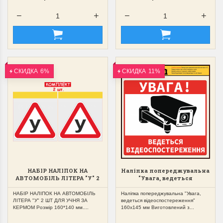
СКИДКА
6%
СКИДКА
11%
НАБІР НАЛІПОК НА
Наліпка попереджувальна
АВТОМОБІЛЬ ЛІТЕРА "У" 2
"Увага, ведеться
ШТ ДЛЯ УЧНЯ ЗА КЕРМОМ
відеоспостереження"
160х145 мм
НАБІР НАЛІПОК НА АВТОМОБІЛЬ
Наліпка попереджувальна "Увага,
ЛІТЕРА "У" 2 ШТ ДЛЯ УЧНЯ ЗА
ведеться відеоспостереження"
КЕРМОМ Розмір 160*140 мм....
160х145 мм Виготовлений з...