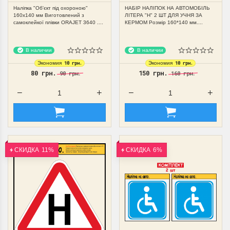
Наліпка "Об'єкт під охороною"
НАБІР НАЛІПОК НА АВТОМОБІЛЬ
160х140 мм Виготовлений з
ЛІТЕРА "Н" 2 ШТ ДЛЯ УЧНЯ ЗА
самоклейкої плівки ORAJET 3640 ....
КЕРМОМ Розмір 160*140 мм....
В наличии
В наличии
10 грн.
10 грн.
Экономия
Экономия
80 грн.
150 грн.
90 грн.
160 грн.
СКИДКА
11%
СКИДКА
6%