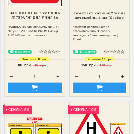
НАЛІПКА НА АВТОМОБІЛЬ
Комплект наліпок 2 шт на
ЛІТЕРА "Н" ДЛЯ УЧНЯ ЗА
автомобіль знак "Особа з
КЕРМОМ
інвалідністю" (на
синьому фоні)
НАЛІПКА НА АВТОМОБІЛЬ ЛІТЕРА
Комплект наліпок 2 шт на
"Н" ДЛЯ УЧНЯ ЗА КЕРМОМ Розмір
автомобіль знак "Особа з
160*140 мм. Виготовлений з...
інвалідністю" (на синьому фоні)
Розмір...
В наличии
В наличии
10 грн.
10 грн.
Экономия
Экономия
80 грн.
150 грн.
90 грн.
160 грн.
СКИДКА
6%
СКИДКА
10%