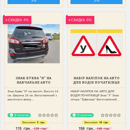
СКИДКА
4%
СКИДКА
6%
ЗНАК БУКВА "Н" НА
НАБІР НАЛІПОК НА АВТО
НАВЧАЛЬНЕ АВТО
ДЛЯ ВОДІЯ ПОЧАТКІВЦЯ
МАГНІТНИЙ,ЗЙОМНИЙ
ЗНАК "У","ТУФЕЛЬКА"
Знак буква "Н" на магніті. Висота 14
НАБІР НАЛІПОК НА АВТО ДЛЯ
см. Ширина 16 см. Виготовлений з
ВОДІЯ ПОЧАТКІВЦЯ Знак "У" Знак
магнітного вінілу....
літера "Туфелька" Виготовлений...
В наличии
В наличии
5 грн.
10 грн.
Экономия
Экономия
115 грн.
150 грн.
120 грн.
160 грн.