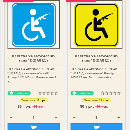
Закони ПДР України
стосовно знаків,
надписів і позначень.
Крім правил і знаків, в ПДД є ще
інформаційні таблички. Якими
вони...
Наліпка на автомобіль
Наліпка на автомобіль
знак "ІНВАЛІД з
знак "ІНВАЛІД з
ПОДРОБНЕЕ
автоматом" (синій)
автоматом"
НАЛІПКА НА АВТОМОБІЛЬ ЗНАК
НАЛІПКА НА АВТОМОБІЛЬ ЗНАК
"ІНВАЛІД з автоматом"(синій)
"ІНВАЛІД з автоматом" Розмір
oleg залуцький
Розмір 145*145 мм. Виготовлений
145*145 мм. Виготовлений з...
з...
В наличии
В наличии
10 грн.
10 грн.
Экономия
Экономия
80 грн.
80 грн.
90 грн.
90 грн.