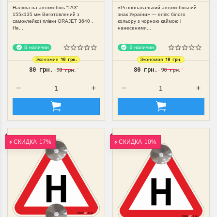
Наліпка на автомобіль "ГАЗ"
«Розпізнавальний автомобільний
155х135 мм Виготовлений з
знак України» — еліпс білого
самоклейкої плівки ORAJET 3640 .
кольору з чорною каймою і
Не...
нанесеними...
В наличии
В наличии
10 грн.
10 грн.
Экономия
Экономия
80 грн.
80 грн.
90 грн.
90 грн.
СКИДКА
17%
СКИДКА
10%